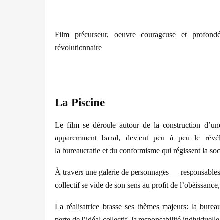
Film précurseur, oeuvre courageuse et profondé
révolutionnaire
La Piscine
Le film se déroule autour de la construction d
’
un
apparemment banal, devient peu à peu le révéla
la bureaucratie et du conformisme qui régissent la soc
À travers une galerie de personnages
—
responsables
collectif se vide de son sens au profit de l
’
obéissance,
La réalisatrice brasse ses thèmes majeurs: la bureau
perte de l
’
idéal collectif, l
a responsabilit
é individuelle