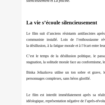
silencieusement
et
La piscine.
La vie s’écoule silencieusement
Le film suit d
’
anciens résistants antifascistes apr
è
communiste installé. Loin de l
’
enthousiasme r
é
la désillusion, à la fatigue morale
et
à l’écart entre le
C’est le temps de la désillusion politique, le pass
stagnation
, la solitude morale face au conformisme, le
Binka Jeliazkova utilise un ton sobre et grave, 
personnages complexes, sans héros glorifié.
Le film est interdit immédiatement apr
è
s sa réali
idéologique, représentation négative de l’après-révol