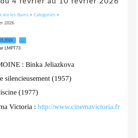
du 4 février au 10 février 2026
à Aix les Bains
>
Categories
>
er 2026
01.2026
…
ar LMPT73
INE : Binka Jeliazkova
silencieusement (1957)
scine (1977)
éma Victoria :
http://www.cinemavictoria.fr