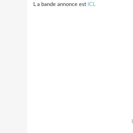
L a bande annonce est
ICI
.