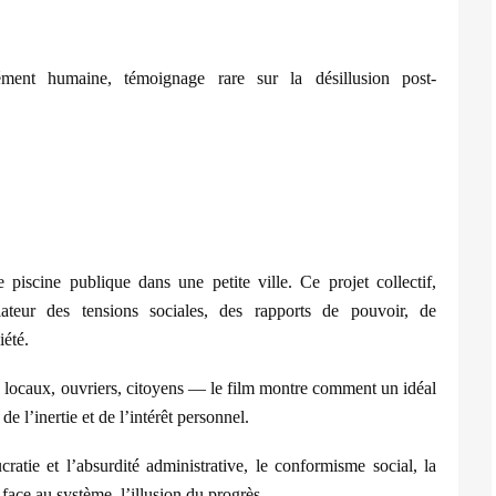
ment humaine, témoignage rare sur la désillusion post-
e piscine publique dans une petite ville. Ce projet collectif,
teur des tensions sociales, des rapports de pouvoir, de
iété.
 locaux, ouvriers, citoyens
—
le film montre comment un idéal
 de l
’
inertie et de l
’
intérêt personnel.
cratie et l
’
absurdité
administrati
ve, le conformisme social, l
a
 face au syst
è
me, l
’
illusion du progr
è
s