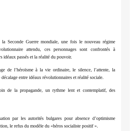
s la Seconde Guerre mondiale, une fois le nouveau régime
volutionnaire attendu, ces personnages sont confrontés à
urs idéaux passés et la réalité du pouvoir.
age de l
’
héro
ï
sme à la vie ordinaire, le silence, l
’
attente, la
 décalage entre idéaux révolutionnaires et réalité sociale.
loin de la propagande, un rythme lent et contemplatif, des
sation par les autorité
s bulgares
pour absence d
’
optimisme
ution, le refus du mod
è
le du «héros socialiste positif
»
.