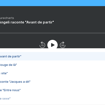
Purecharts
ngeli raconte "Avant de partir"
vant de partir"
Bouge de là"
 vite"
conte "Jacques a dit"
e "Entre nous"
3e sexe"