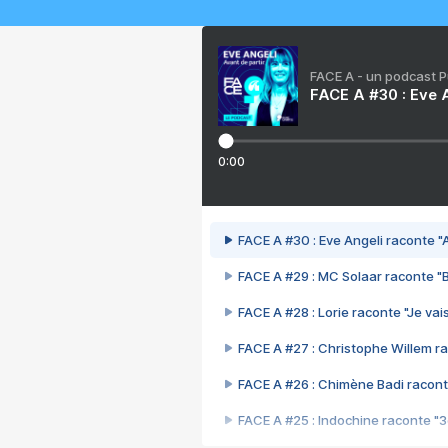
FACE A - un podcast 
FACE A #30 : Eve A
0:00
FACE A #30 : Eve Angeli raconte "A
FACE A #29 : MC Solaar raconte "
FACE A #28 : Lorie raconte "Je vais
FACE A #27 : Christophe Willem ra
FACE A #26 : Chimène Badi racont
FACE A #25 : Indochine raconte "