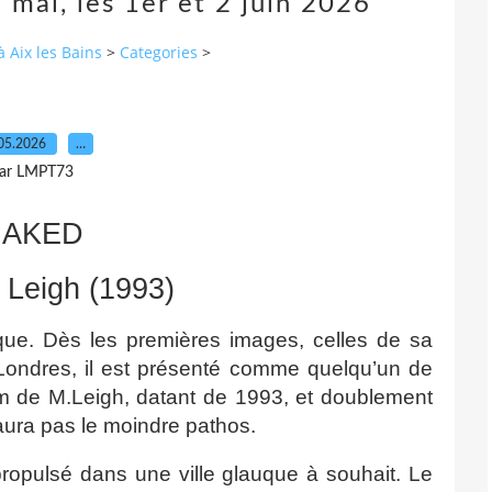
 mai, les 1er et 2 juin 2026
à Aix les Bains
>
Categories
>
05.2026
…
ar LMPT73
NAKED
 Leigh (1993)
que. Dès les premières images, celles de sa
Londres, il est présenté comme quelqu’un de
lm de M.Leigh, datant de 1993, et doublement
aura pas le moindre pathos.
ropulsé dans une ville glauque à souhait. Le