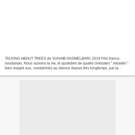
TALKING ABOUT TREES de SUHAIB GASMELBARI, 2019 Film franco-
soudanais. Nous suivons la vie, le quotidien de quatre cinéastes " retraités "
bien malgré eux, condamnés au silence depuis très longtemps, par la
censure soudanaise et l'effondrement des structures...