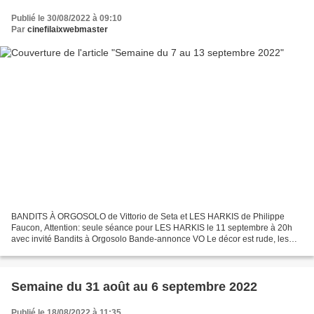
Publié le 30/08/2022 à 09:10
Par
cinefilaixwebmaster
BANDITS À ORGOSOLO de Vittorio de Seta et LES HARKIS de Philippe
Faucon, Attention: seule séance pour LES HARKIS le 11 septembre à 20h
avec invité Bandits à Orgosolo Bande-annonce VO Le décor est rude, les
plateaux de Sardaigne brûlés de soleil et souvent...
Semaine du 31 août au 6 septembre 2022
Publié le 18/08/2022 à 11:35