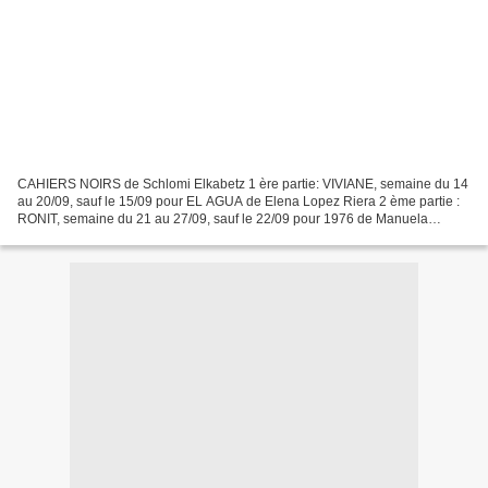
CAHIERS NOIRS de Schlomi Elkabetz 1 ère partie: VIVIANE, semaine du 14
au 20/09, sauf le 15/09 pour EL AGUA de Elena Lopez Riera 2 ème partie :
RONIT, semaine du 21 au 27/09, sauf le 22/09 pour 1976 de Manuela
Martelli et le 25/09 pour PAR UN BEAU MATIN...