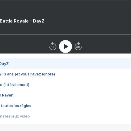
 Battle Royale - DayZ
 DayZ
 a 13 ans (et vous l'avez ignoré)
e (littéralement)
im Rayan
 toutes les règles
s les jeux vidéo
us choquant de Rockstar ? - Le scandale BULLY