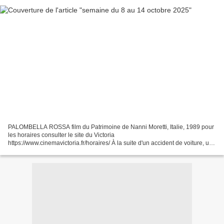
PALOMBELLA ROSSA film du Patrimoine de Nanni Moretti, Italie, 1989 pour
les horaires consulter le site du Victoria
https://www.cinemavictoria.fr/horaires/ À la suite d'un accident de voiture, un
jeune député communiste, Michele Apicella, est brutalement...