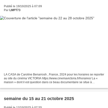
Publié le 19/10/2025 à 07:09
Par
LMPT73
LA CASA de Caroline Benarrosh , France, 2024 pour les horaires se reporter
au site du cinéma VICTORIA https://www.cinemavictoria.fr/horaires/ La «
maison » dont il est question dans ce beau documentaire se situe à
Montreuil, en Seine Saint Denis, mais...
semaine du 15 au 21 octobre 2025
Publié le 12/10/2025 à 07:55