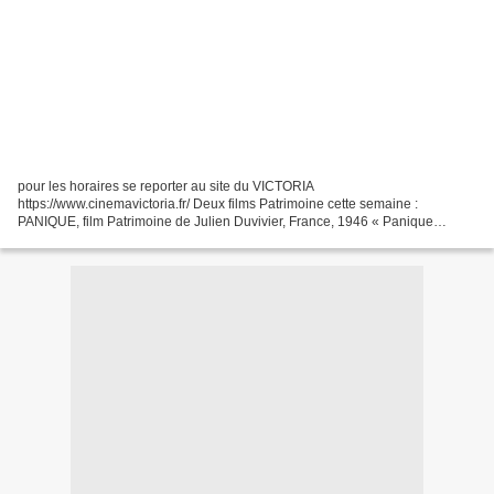
pour les horaires se reporter au site du VICTORIA
https://www.cinemavictoria.fr/ Deux films Patrimoine cette semaine :
PANIQUE, film Patrimoine de Julien Duvivier, France, 1946 « Panique
»(1947) date d’une dizaine d’années plus tard. Contrairement au...