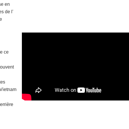
se en
s de l'
e
e ce
souvent
tes
u Vietnam
errière