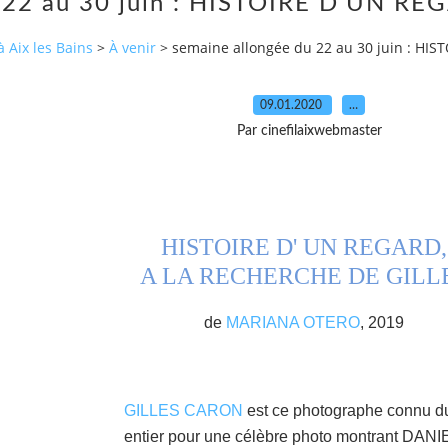
u 22 au 30 juin : HISTOIRE D'UN R
à Aix les Bains
>
À venir
>
semaine allongée du 22 au 30 juin : HI
09.01.2020
…
Par cinefilaixwebmaster
HISTOIRE D' UN REGARD,
A LA RECHERCHE DE GILL
de
MARIANA OTERO
, 2019
GILLES CARON
est ce photographe connu 
entier pour une célèbre photo montrant DANI