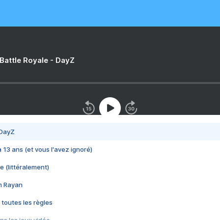
 Battle Royale - DayZ
 DayZ
 a 13 ans (et vous l'avez ignoré)
e (littéralement)
im Rayan
 toutes les règles
s les jeux vidéo