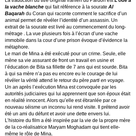
La traduction du titre original iranien du Pardon est
L’ode à
la vache blanche
qui fait référence à la sourate
Al
Baqarah
du Coran qui raconte comment le sacrifice d’un
animal permet de révéler l’identité d’un assassin. Un
extrait de la sourate est livré au commencement du long-
métrage . La vue plusieurs fois à l’écran d’une vache
immobile dans la cour d’une prison évoque d’évidence la
métaphore.
Le mari de Mina a été exécuté pour un crime. Seule, elle
mène sa vie assurant de front un travail en usine et
l’éducation de Bita sa fillette de 7 ans qui est sourde. Bita
à qui sa mère n’a pas eu encore eu le courage de lui
révéler la vérité attend le retour du père
parti en voyage.
Un an après l’exécution Mina est convoquée par les
autorités judiciaires qui lui apprennent que son époux était
en réalité innocent. Alors qu’elle est ébranlée par ce
nouveau séisme un inconnu lui rend visite. Il prétend avoir
été un ami du défunt et avoir une dette envers lui.
L’histoire du film a été inspirée par la vie de la propre mère
de la co-réalisatrice Maryam Moghadam qui tient elle-
même le rôle de Mina.