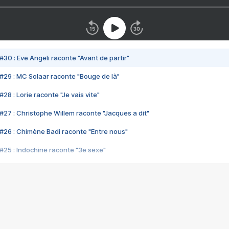
#30 : Eve Angeli raconte "Avant de partir"
#29 : MC Solaar raconte "Bouge de là"
28 : Lorie raconte "Je vais vite"
#27 : Christophe Willem raconte "Jacques a dit"
#26 : Chimène Badi raconte "Entre nous"
#25 : Indochine raconte "3e sexe"
#24 : Zaho raconte "C'est chelou"
#23 : Patrick Bruel raconte "Au café des délices"
#22 : Kyo raconte "Le chemin"
#21 : Nolwenn Leroy raconte "Cassé"