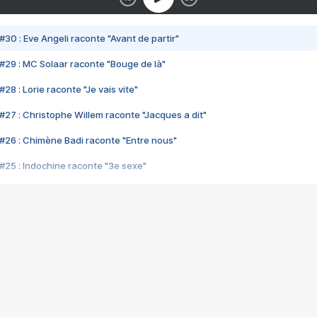
#30 : Eve Angeli raconte "Avant de partir"
#29 : MC Solaar raconte "Bouge de là"
28 : Lorie raconte "Je vais vite"
#27 : Christophe Willem raconte "Jacques a dit"
#26 : Chimène Badi raconte "Entre nous"
#25 : Indochine raconte "3e sexe"
#24 : Zaho raconte "C'est chelou"
#23 : Patrick Bruel raconte "Au café des délices"
#22 : Kyo raconte "Le chemin"
#21 : Nolwenn Leroy raconte "Cassé"
#20 : Patrick Hernandez raconte "Born to be alive"