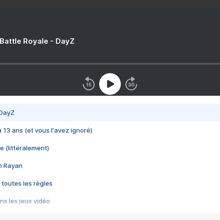
 Battle Royale - DayZ
 DayZ
 a 13 ans (et vous l'avez ignoré)
e (littéralement)
im Rayan
 toutes les règles
s les jeux vidéo
us choquant de Rockstar ? - Le scandale BULLY