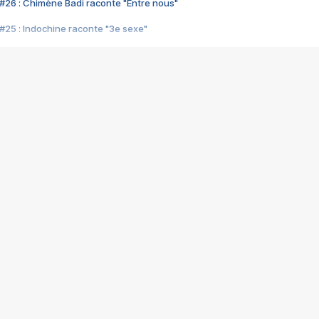
#26 : Chimène Badi raconte "Entre nous"
#25 : Indochine raconte "3e sexe"
#24 : Zaho raconte "C'est chelou"
#23 : Patrick Bruel raconte "Au café des délices"
#22 : Kyo raconte "Le chemin"
#21 : Nolwenn Leroy raconte "Cassé"
#20 : Patrick Hernandez raconte "Born to be alive"
#19 : Lorie raconte "Près de moi"
#18 : Michael Jones raconte "A nos actes manqués" (avec Jean-Jacque
#17 : Khaled raconte "Aïcha"
#16 : Corneille raconte "Parce qu'on vient de loin"
#15 : Indochine raconte "L'aventurier"
14 : Lorie raconte "Sur un air latino"