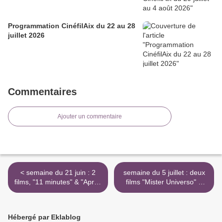
Programmation CinéfilAix du 22 au 28
juillet 2026
Commentaires
Ajouter un commentaire
< semaine du 21 juin : 2
semaine du 5 juillet : deux
films, "11 minutes" & "Après
films "Mister Universo" &
la tempête"
"Emily Dickinson, a quiet
passion" >
Hébergé par Eklablog