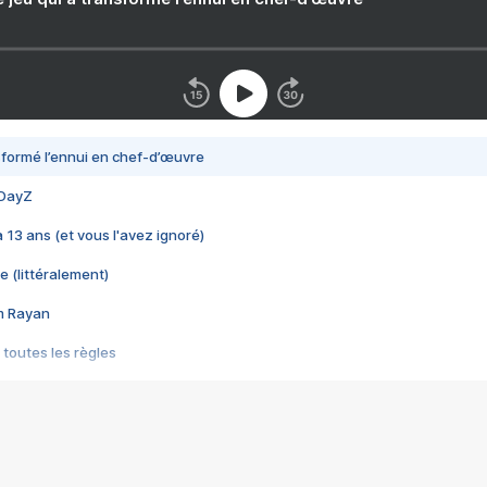
nsformé l’ennui en chef-d’œuvre
 DayZ
 a 13 ans (et vous l'avez ignoré)
e (littéralement)
im Rayan
 toutes les règles
s les jeux vidéo
us choquant de Rockstar ? - Le scandale BULLY
e plus moche de Steam