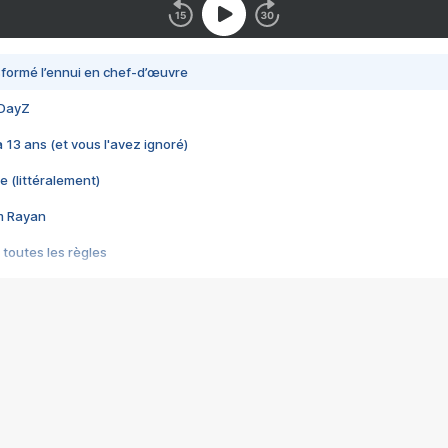
nsformé l’ennui en chef-d’œuvre
 DayZ
 a 13 ans (et vous l'avez ignoré)
e (littéralement)
im Rayan
 toutes les règles
s les jeux vidéo
us choquant de Rockstar ? - Le scandale BULLY
e plus moche de Steam
du RÊVE tourne au CAUCHEMAR
pendant 8 heures