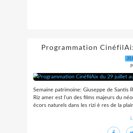
Programmation CinéfilAix
25.
P
Semaine patrimoine: Giuseppe de Santi
Riz amer est l'un des films majeurs du néor
écors naturels dans les rizi è res de la plain
L