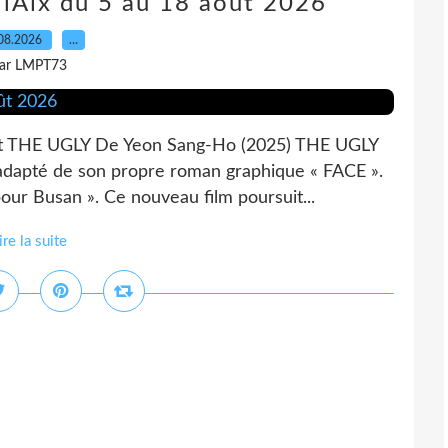
lAix du 5 au 18 août 2026
08.2026
…
ar LMPT73
ût THE UGLY De Yeon Sang-Ho (2025) THE UGLY
adapté de son propre roman graphique « FACE ».
 pour Busan ». Ce nouveau film poursuit...
ire la suite